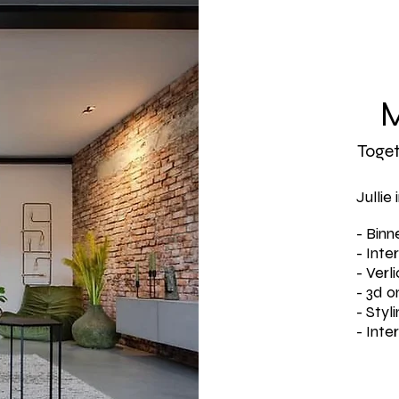
M
Toget
Jullie 
- Binn
- Inte
- Verl
- 3d 
- Styl
- Inte