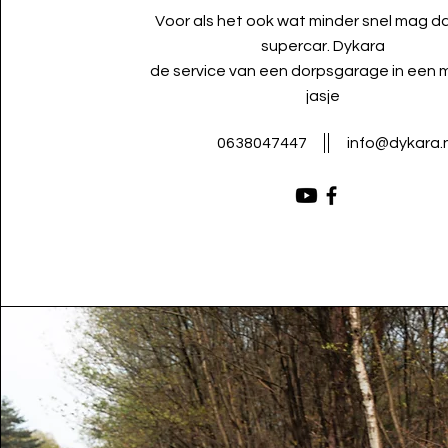
Voor als het ook wat minder snel mag d
supercar. Dykara
de service van een dorpsgarage in een
jasje
0638047447
info@dykara.n