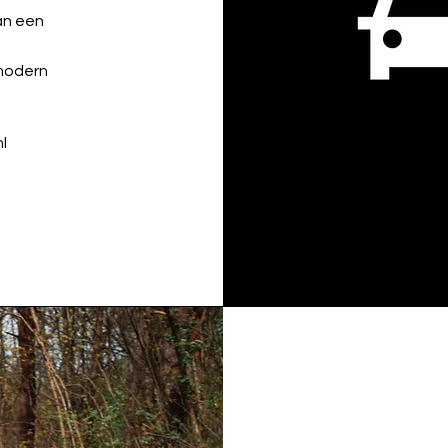
an een
 modern
l