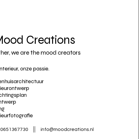
ood Creations
her, we are the mood creators
interieur, onze passie.
enhuisarchitectuur
rieurontwerp
ichtingsplan
ontwerp
ing
rieurfotografie
0651367730
info@moodcreations.nl