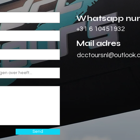
Whatsapp n
+31 6 10451932
Mail adres
dcctoursnl@outlook
Send